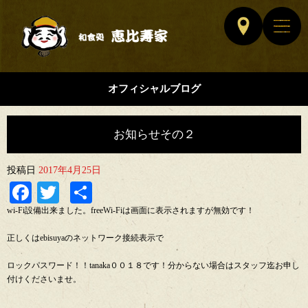
オフィシャルブログ
お知らせその２
投稿日
2017年4月25日
Facebook
Twitter
共
有
wi-Fi設備出来ました。freeWi-Fiは画面に表示されますが無効です！
正しくはebisuyaのネットワーク接続表示で
ロックパスワード！！tanaka００１８です！分からない場合はスタッフ迄お申し
付けくださいませ。