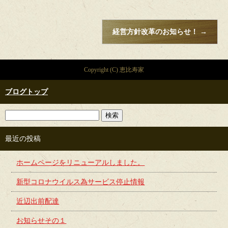
経営方針改革のお知らせ！
→
Copyright (C) 恵比寿家
ブログトップ
最近の投稿
ホームページをリニューアルしました。
新型コロナウイルス為サービス停止情報
近辺出前配達
お知らせその１