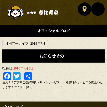
オフィシャルブログ
月別アーカイブ:
2018年7月
お知らせその１
投稿日
2018年7月3日
Facebook
Twitter
共
有
注意！！アプリご登録特典ドリンクサービス！一杯無料のサービスを廃止いた
します！ご了承下さい。