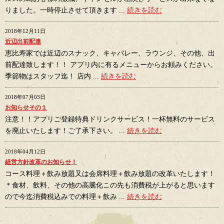
りました。一時停止させて頂きます ...
続きを読む
2018年12月11日
近辺出前配達
恵比寿家では近辺のスナック、キャバレー、ラウンジ、その他、出
前配達致します！！ アプリ内に有るメニューからお頼みください。
季節物はスタッフ迄！ 店内 ...
続きを読む
2018年07月03日
お知らせその１
注意！！アプリご登録特典ドリンクサービス！一杯無料のサービス
を廃止いたします！ご了承下さい。 ...
続きを読む
2018年04月12日
経営方針改革のお知らせ！
コース料理＋飲み放題又は会席料理＋飲み放題の改革いたします！
＊食材、飲料、その他の高騰化この先も消費税が上がると思います
ので今迄消費税込みでの料理＋飲み ...
続きを読む