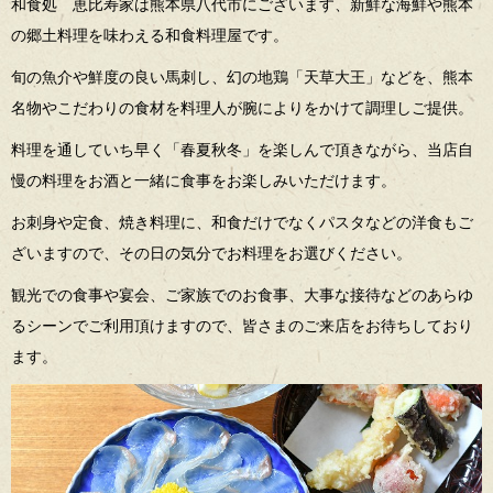
和食処 恵比寿家は熊本県八代市にございます、新鮮な海鮮や熊本
の郷土料理を味わえる和食料理屋です。
旬の魚介や鮮度の良い馬刺し、幻の地鶏「天草大王」などを、熊本
名物やこだわりの食材を料理人が腕によりをかけて調理しご提供。
料理を通していち早く「春夏秋冬」を楽しんで頂きながら、当店自
慢の料理をお酒と一緒に食事をお楽しみいただけます。
お刺身や定食、焼き料理に、和食だけでなくパスタなどの洋食もご
ざいますので、その日の気分でお料理をお選びください。
観光での食事や宴会、ご家族でのお食事、大事な接待などのあらゆ
るシーンでご利用頂けますので、皆さまのご来店をお待ちしており
ます。