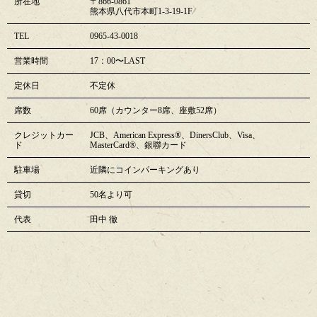
所在地
〒866-0861
熊本県八代市本町1-3-19-1F
TEL
0965-43-0018
営業時間
17：00〜LAST
定休日
不定休
席数
60席（カウンター8席、座敷52席）
クレジットカー
JCB、American Express®、DinersClub、Visa、
ド
MasterCard®、銀聯カード
駐車場
近隣にコインパーキングあり
貸切
50名より可
代表
田中 徹